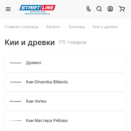
–
–
–
Главная страница
Каталог
Бильярд
Кии и древки
Кии и древки
175 товаров
Древко
Кии Dinamika Billiards
Кии Vortex
Кии Мастера Рябова