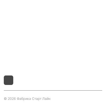
Каталог
Гос. Заказчикам
Компания
Покупателям
Контакты
8 800 551 41 10
info@startline.ru
г. Москва, Московская обл., д.Грибки, Дмитровское
шоссе, 31А/1
© 2026 Фабрика Старт Лайн