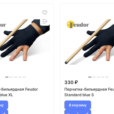
330 ₽
-бильярдная Feudor
Перчатка-бильярдная Fe
blue XL
Standard blue S
ну
В корзину