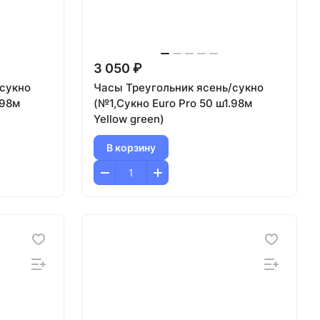
3 050 ₽
/сукно
Часы Треугольник ясень/сукно
.98м
(№1,Сукно Euro Pro 50 ш1.98м
Yellow green)
В корзину