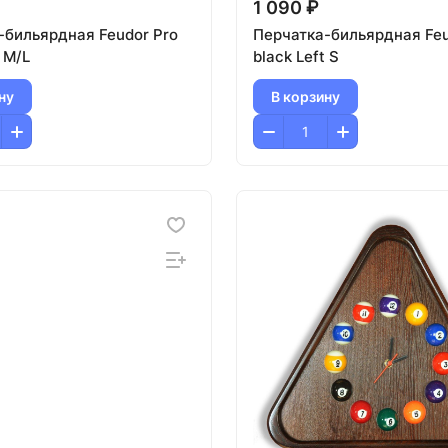
1 090 ₽
-бильярдная Feudor Pro
Перчатка-бильярдная Feu
t M/L
black Left S
ну
В корзину