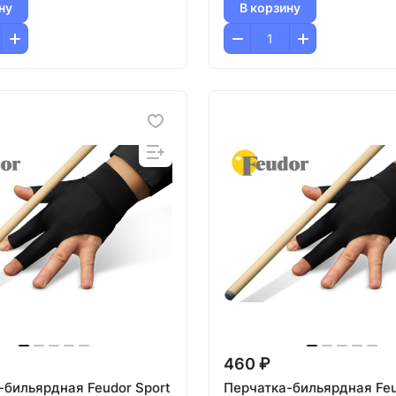
ну
В корзину
460 ₽
-бильярдная Feudor Sport
Перчатка-бильярдная Feu