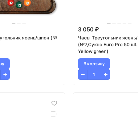
3 050 ₽
угольник ясень/шпон (№
Часы Треугольник ясень
(№7,Сукно Euro Pro 50 ш1
Yellow green)
ну
В корзину