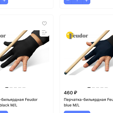
460 ₽
-бильярдная Feudor
Перчатка-бильярдная Feu
black M/L
blue M/L