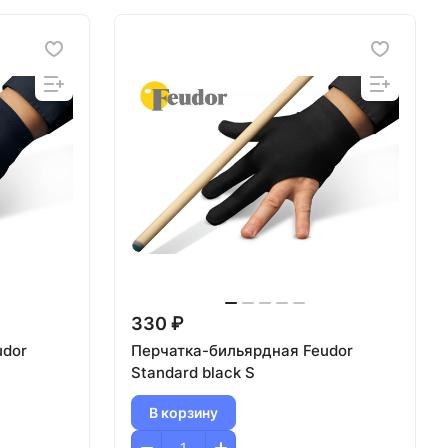
330 ₽
udor
Перчатка-бильярдная Feudor
Standard black S
В корзину