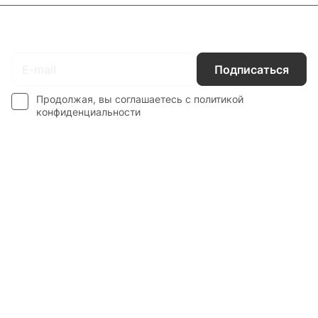
Подписаться
на новости и акции
Подписаться
Продолжая, вы соглашаетесь с
политикой
конфиденциальности
Каталог
Гос. Заказчикам
Компания
Покупателям
Контакты
8 800 551 41 10
info@startline.ru