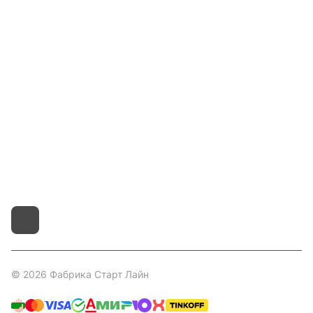
Гос. Заказчикам
Компания
Покупателям
Контакты
8 800 551 41 10
info@startline.ru
г. Москва, Московская обл., д.Грибки, Дмитровское
шоссе, 31А/1
© 2026 Фабрика Старт Лайн