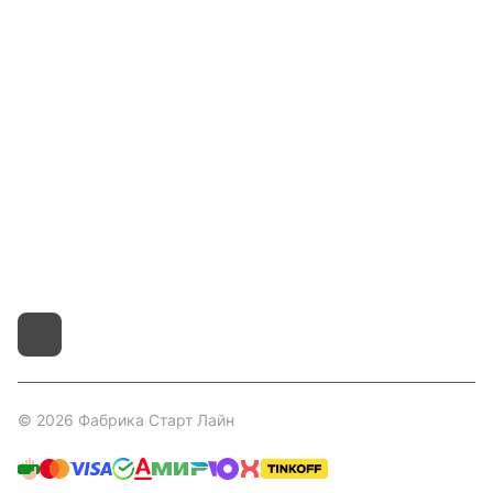
Гос. Заказчикам
Компания
Покупателям
Контакты
8 800 551 41 10
info@startline.ru
г. Москва, Московская обл., д.Грибки, Дмитровское
шоссе, 31А/1
© 2026 Фабрика Старт Лайн