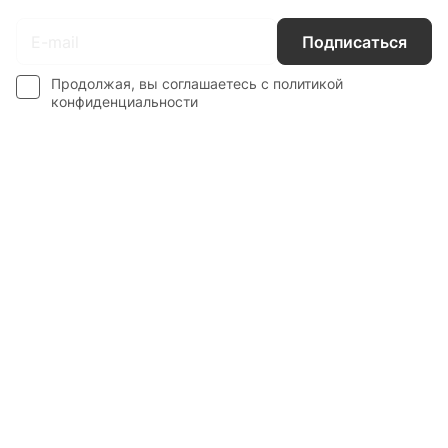
Подписаться
Продолжая, вы соглашаетесь с
политикой
конфиденциальности
Каталог
Гос. Заказчикам
Компания
Покупателям
Контакты
8 800 551 41 10
info@startline.ru
г. Москва, Московская обл., д.Грибки, Дмитровское
шоссе, 31А/1