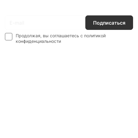
Подписаться
на новости и акции
Подписаться
Продолжая, вы соглашаетесь с
политикой
конфиденциальности
Каталог
Гос. Заказчикам
Компания
Покупателям
Контакты
8 800 551 41 10
info@startline.ru
г. Москва, Московская обл., д.Грибки, Дмитровское