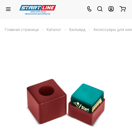
–
–
–
Главная страница
Каталог
Бильярд
Аксессуары для кия