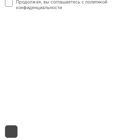
Продолжая, вы соглашаетесь с
политикой
конфиденциальности
Каталог
Гос. Заказчикам
Компания
Покупателям
Контакты
8 800 551 41 10
info@startline.ru
г. Москва, Московская обл., д.Грибки, Дмитровское
шоссе, 31А/1