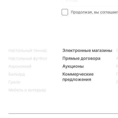
на новости и акции
Продолжая, вы соглашае
Каталог
Гос. Заказчикам
Электронные магазины
Настольный теннис
Прямые договора
Настольный футбол
Аукционы
Аэрохоккей
Коммерческие
Бильярд
предложения
Грили
Мебель и интерьер