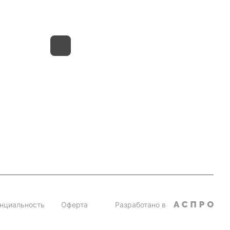
г. Москва, Московская обл., д.Грибки,
Дмитровское шоссе, 31А/1
нциальность
Оферта
Разработано в