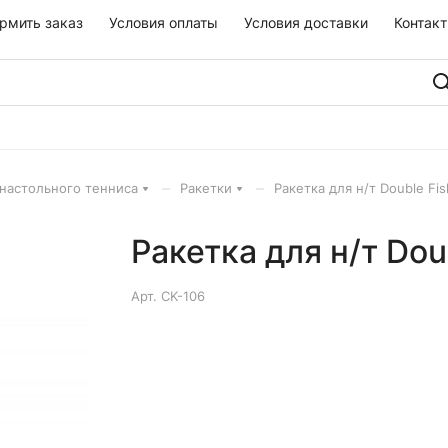
рмить заказ
Условия оплаты
Условия доставки
Контак
–
–
настольного тенниса
Ракетки
Ракетка для н/т Double Fis
Ракетка для н/т Doub
Арт.
CK-106