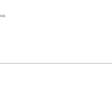
ка.
Контакты
8 800 551 41 10
info@startline.ru