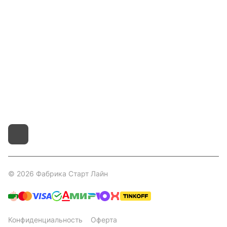
Покупателям
Контакты
8 800 551 41 10
info@startline.ru
г. Москва, Московская обл., д.Грибки, Дмитровское
шоссе, 31А/1
© 2026 Фабрика Старт Лайн
Конфиденциальность
Оферта