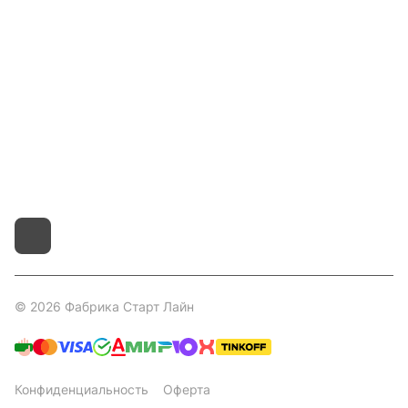
Покупателям
Контакты
8 800 551 41 10
info@startline.ru
г. Москва, Московская обл., д.Грибки, Дмитровское
шоссе, 31А/1
© 2026 Фабрика Старт Лайн
Конфиденциальность
Оферта