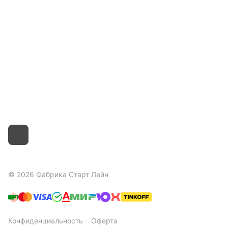
Покупателям
Контакты
8 800 551 41 10
info@startline.ru
г. Москва, Московская обл., д.Грибки, Дмитровское
шоссе, 31А/1
© 2026 Фабрика Старт Лайн
Конфиденциальность
Оферта