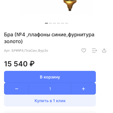
Бра (№4 ,плафоны синие,фурнитура
золото)
Арт.
БР#№4,ПлаСин,ФурЗо
15 540 ₽
В корзину
Купить в 1 клик