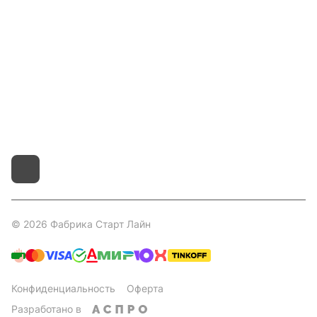
Покупателям
Контакты
8 800 551 41 10
info@startline.ru
г. Москва, Московская обл., д.Грибки, Дмитровское
шоссе, 31А/1
© 2026 Фабрика Старт Лайн
Конфиденциальность
Оферта
Разработано в