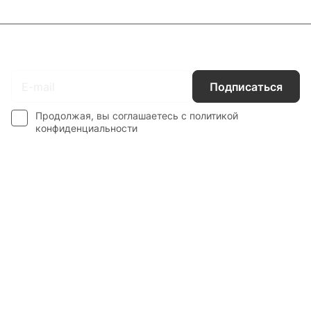
Подписаться
на новости и акции
Подписаться
Продолжая, вы соглашаетесь с
политикой
конфиденциальности
Каталог
Гос. Заказчикам
Компания
Покупателям
Контакты
8 800 551 41 10