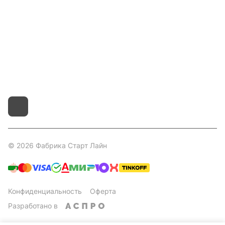
Контакты
8 800 551 41 10
info@startline.ru
г. Москва, Московская обл., д.Грибки, Дмитровское
шоссе, 31А/1
© 2026 Фабрика Старт Лайн
Конфиденциальность
Оферта
Разработано в