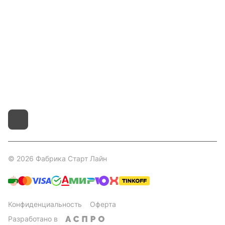
Покупателям
Контакты
8 800 551 41 10
info@startline.ru
г. Москва, Московская обл., д.Грибки, Дмитровское
шоссе, 31А/1
© 2026 Фабрика Старт Лайн
Конфиденциальность
Оферта
Разработано в