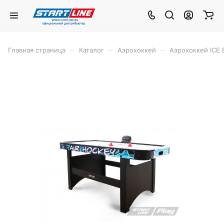
–
–
–
Главная страница
Каталог
Аэрохоккей
Аэрохоккей ICE 