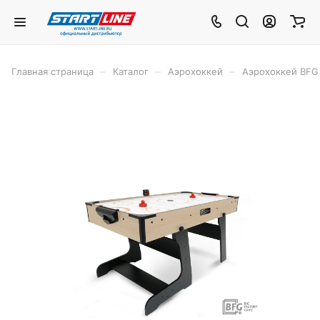
–
–
–
Главная страница
Каталог
Аэрохоккей
Аэрохоккей BFG 