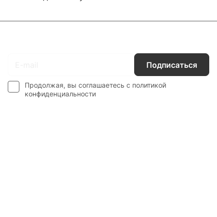
Подписаться
на новости и акции
Подписаться
Продолжая, вы соглашаетесь с
политикой
конфиденциальности
Каталог
Гос. Заказчикам
Компания
Покупателям
Контакты
8 800 551 41 10